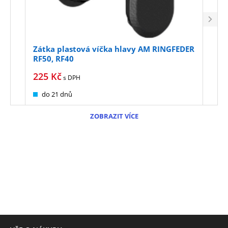
Zátka plastová víčka hlavy AM RINGFEDER
Zátk
RF50, RF40
RF5
225
Kč
315
s DPH
do 21 dnů
Sk
ZOBRAZIT VÍCE