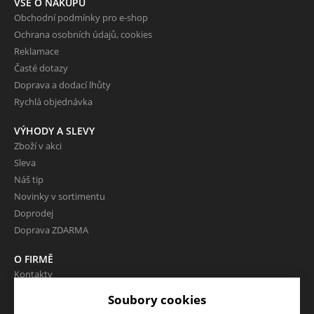
VŠE O NÁKUPU
Obchodní podmínky pro e-shop
Ochrana osobních údajů, cookies
Reklamace
Časté dotazy
Doprava a dodací lhůty
Rychlá objednávka
VÝHODY A SLEVY
Zboží v akci
Sleva
Náš tip
Novinky v sortimentu
Doprodej
Doprava ZDARMA
O FIRMĚ
Kontakty
O nás
Soubory cookies