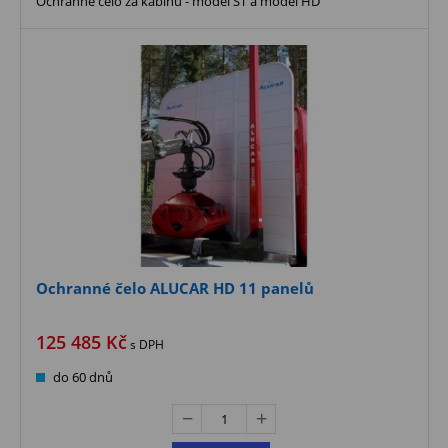
Ochranné čelo za kabinu - model ST a model HD
Ochranné čelo ALUCAR HD 11 panelů
125 485
Kč
s DPH
do 60 dnů