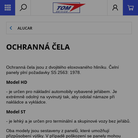
ALUCAR
OCHRANNÁ ČELA
Ochranná čela jsou z dvojitého eloxovaného hliníku. Čelní
panely plní požadavky SS 2563: 1978.
Model HD
- je určen pro nákladní automobily vybavené jeřábem. Je
extrémně odolný na vyvinutý tak, aby odolal námaze při
nakládce a vykládce.
Model ST
- je lehký a je určen pro terminální a skupinové vozy bez jeřábů.
Oba modely jsou sestaveny z panelů, které umožňují
přizpůsobení výšky. V případě poškození se panely mohou