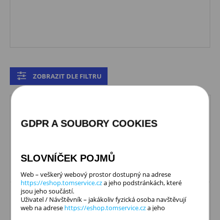
ZOBRAZIT DLE FILTRU
GDPR A SOUBORY COOKIES
Počet produktů:
12
Řazení produktů:
Název vzest.
SLOVNÍČEK POJMŮ
Web – veškerý webový prostor dostupný na adrese
https://eshop.tomservice.cz
a jeho podstránkách, které
jsou jeho součástí.
Uživatel / Návštěvník – jakákoliv fyzická osoba navštěvují
web na adrese
https://eshop.tomservice.cz
a jeho
podstránky, která není zaměstnancem Společnosti.