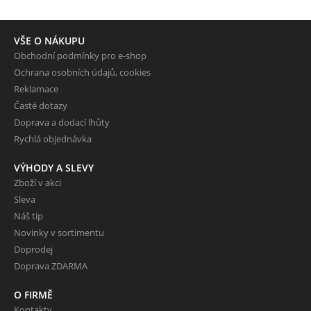
VŠE O NÁKUPU
Obchodní podmínky pro e-shop
Ochrana osobních údajů, cookies
Reklamace
Časté dotazy
Doprava a dodací lhůty
Rychlá objednávka
VÝHODY A SLEVY
Zboží v akci
Sleva
Náš tip
Novinky v sortimentu
Doprodej
Doprava ZDARMA
O FIRMĚ
Kontakty