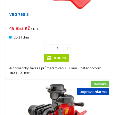
VBG 760-3
49 853
Kč
s DPH
do 21 dnů
KOUPIT
Automatický závěs s průměrem čepu 57 mm. Rozteč otvorů:
160 x 100 mm
Novinka
Doprava zdarma