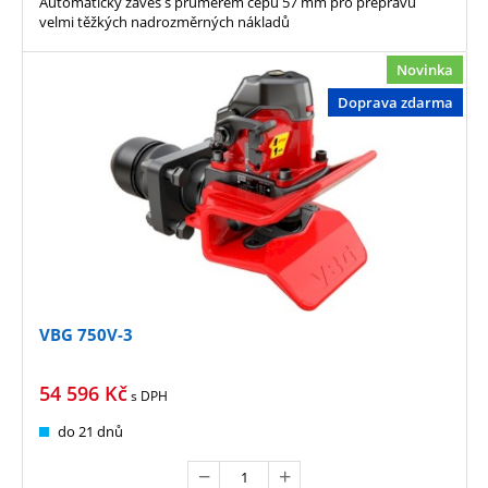
Automatický závěs s průměrem čepu 57 mm pro přepravu
velmi těžkých nadrozměrných nákladů
Novinka
Doprava zdarma
VBG 750V-3
54 596
Kč
s DPH
do 21 dnů