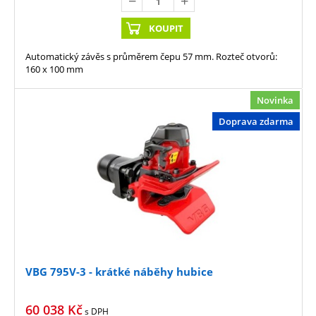
KOUPIT
Automatický závěs s průměrem čepu 57 mm. Rozteč otvorů:
160 x 100 mm
Novinka
Doprava zdarma
VBG 795V-3 - krátké náběhy hubice
60 038
Kč
s DPH