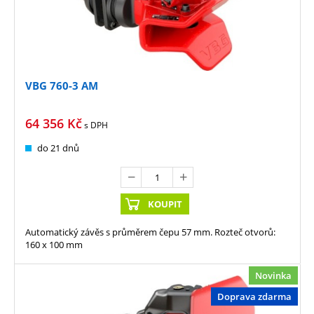
VBG 760-3 AM
64 356
Kč
s DPH
do 21 dnů
KOUPIT
Automatický závěs s průměrem čepu 57 mm. Rozteč otvorů:
160 x 100 mm
Novinka
Doprava zdarma