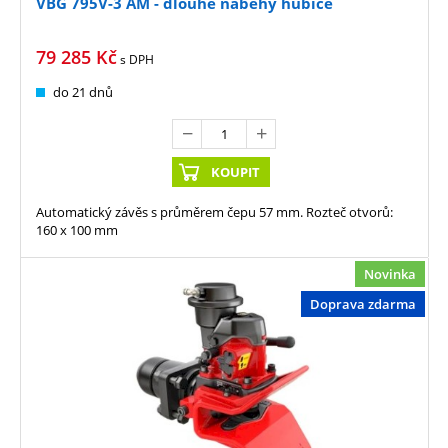
VBG 795V-3 AM - dlouhé náběhy hubice
79 285
Kč
s DPH
do 21 dnů
KOUPIT
Automatický závěs s průměrem čepu 57 mm. Rozteč otvorů:
160 x 100 mm
Novinka
Doprava zdarma