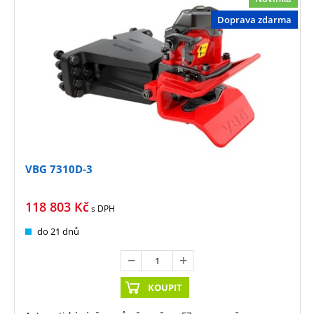
Doprava zdarma
VBG 7310D-3
118 803
Kč
s DPH
do 21 dnů
KOUPIT