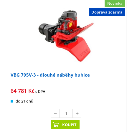
Novinka
Doprava zdarma
VBG 795V-3 - dlouhé náběhy hubice
64 781
Kč
s DPH
do 21 dnů
KOUPIT