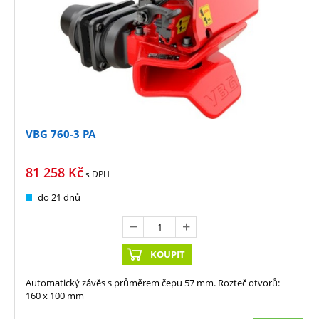
VBG 760-3 PA
81 258
Kč
s DPH
do 21 dnů
KOUPIT
Automatický závěs s průměrem čepu 57 mm. Rozteč otvorů:
160 x 100 mm