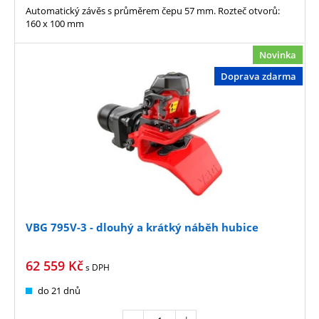
Automatický závěs s průměrem čepu 57 mm. Rozteč otvorů:
160 x 100 mm
Novinka
Doprava zdarma
VBG 795V-3 - dlouhý a krátký náběh hubice
62 559
Kč
s DPH
do 21 dnů