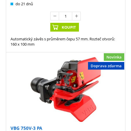
do 21 dnů
KOUPIT
Automatický závěs s průměrem čepu 57 mm. Rozteč otvorů:
160 x 100 mm
Novinka
Doprava zdarma
VBG 750V-3 PA