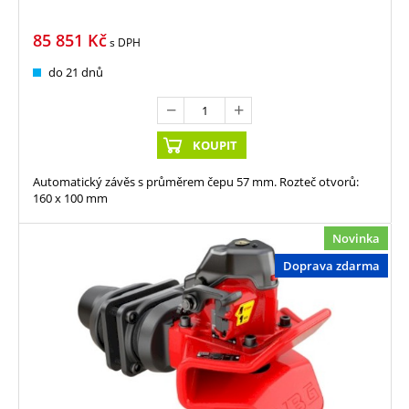
85 851
Kč
s DPH
do 21 dnů
KOUPIT
Automatický závěs s průměrem čepu 57 mm. Rozteč otvorů:
160 x 100 mm
Novinka
Doprava zdarma