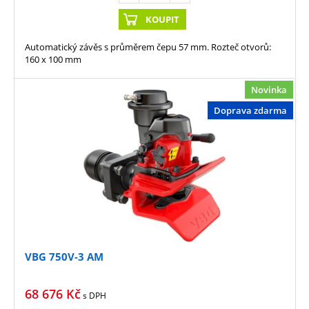
KOUPIT
Automatický závěs s průměrem čepu 57 mm. Rozteč otvorů:
160 x 100 mm
Novinka
Doprava zdarma
VBG 750V-3 AM
68 676
Kč
s DPH