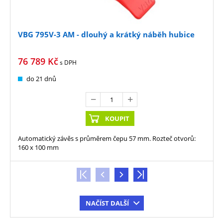
VBG 795V-3 AM - dlouhý a krátký náběh hubice
76 789
Kč
s DPH
do 21 dnů
KOUPIT
Automatický závěs s průměrem čepu 57 mm. Rozteč otvorů:
160 x 100 mm
NAČÍST DALŠÍ