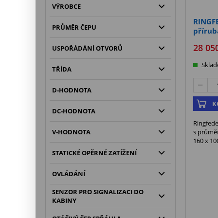
VÝROBCE
RINGFE
PRŮMĚR ČEPU
příru
28 05
USPOŘÁDÁNÍ OTVORŮ
Skla
TŘÍDA
D-HODNOTA
K
DC-HODNOTA
Ringfede
s průmě
V-HODNOTA
160 x 1
STATICKÉ OPĚRNÉ ZATÍŽENÍ
OVLÁDÁNÍ
SENZOR PRO SIGNALIZACI DO
KABINY