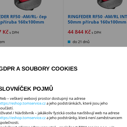
DER RF50 -AM/RL- čep
RINGFEDER RF50 -AM/RL INT
příruba 160x100mm
50mm příruba 160x100mm
7
Kč
44 844
Kč
s DPH
s DPH
dem
do 21 dnů
OUPIT
KOUPIT
GDPR A SOUBORY COOKIES
r® - automatické závěsné zařízení
Ringfeder® - automatické závěsné z
rem čepu 50 mm. Rozteč otvorů:
s průměrem čepu 50 mm. Rozteč o
00 mm
160 x 100 mm
SLOVNÍČEK POJMŮ
Web – veškerý webový prostor dostupný na adrese
Novinka
https://eshop.tomservice.cz
a jeho podstránkách, které jsou jeho
Doprava zdarma
Doprav
součástí.
Uživatel / Návštěvník – jakákoliv fyzická osoba navštěvují web na adrese
https://eshop.tomservice.cz
a jeho podstránky, která není zaměstnancem
Společnosti.