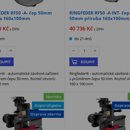
DER RF50 -A- čep 50mm
RINGFEDER RF50 -A INT- čep
ba 160x100mm
50mm příruba 160x100mm
0
Kč
40 736
Kč
s DPH
s DPH
dem
do 21 dnů
OUPIT
KOUPIT
r® - automatické závěsné zařízení
Ringfeder® - automatické závěsné z
rem čepu 50 mm. Rozteč otvorů:
s průměrem čepu 50 mm. Rozteč o
00 mm
160 x 100 mm
Novinka
Doporučujeme
Doprav
Doprava zdarma