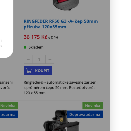
RINGFEDER RF50 G3 -A- čep 50mm
příruba 120x55mm
36 175
Kč
s DPH
í
s
Skladem
KOUPIT
ařízení
Ringfeder® - automatické závěsné zařízení
tvorů:
s průměrem čepu 50 mm. Rozteč otvorů:
120 x 55 mm
Novinka
Novinka
a zdarma
Doprava zdarma