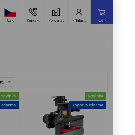
CZK
Kontakt
Porovnat
Přihlásit
Košík
st.
Novinka
Novinka
a zdarma
Doprava zdarma