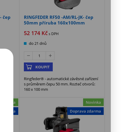
- čep
RINGFEDER RF50 -AM/RL-JK- čep
50mm příruba 160x100mm
52 174
Kč
s DPH
do 21 dnů
KOUPIT
ařízení
Ringfeder® - automatické závěsné zařízení
tvorů:
s průměrem čepu 50 mm. Rozteč otvorů:
160 x 100 mm
Novinka
Novinka
a zdarma
Doprava zdarma