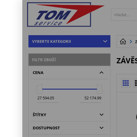
VYBERTE KATEGORII
ZÁVĚ
FILTR ZBOŽÍ
CENA
ŠTÍTKY
DOSTUPNOST