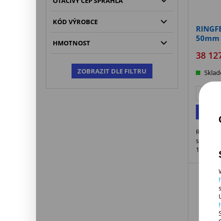
OTÁČIVÝ ČEP SPŘÁHLA
KÓD VÝROBCE
RINGFE
50mm 
HMOTNOST
38 12
ZOBRAZIT DLE FILTRU
Skla
K
Ringfede
s průmě
160 x 1