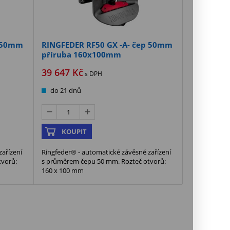
p 50mm
RINGFEDER RF50 GX -A- čep 50mm
příruba 160x100mm
39 647
Kč
s DPH
do 21 dnů
KOUPIT
ařízení
Ringfeder® - automatické závěsné zařízení
tvorů:
s průměrem čepu 50 mm. Rozteč otvorů:
160 x 100 mm
MĚNA