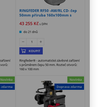
RINGFEDER RF50 -AM/RL CD- čep
50mm příruba 160x100mm s
analogovým senzorem
43 255
Kč
s DPH
do 21 dnů
KOUPIT
ařízení
Ringfeder® - automatické závěsné zařízení
tvorů:
s průměrem čepu 50 mm. Rozteč otvorů:
160 x 100 mm
Novinka
Novinka
a zdarma
Doprava zdarma