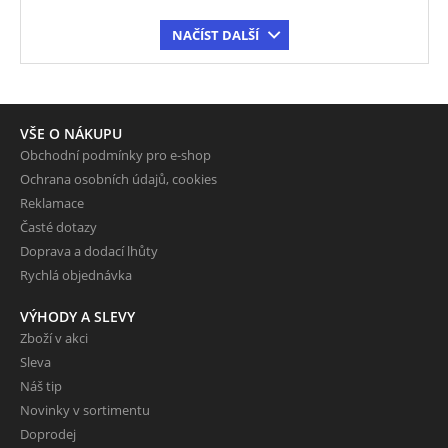
NAČÍST DALŠÍ
VŠE O NÁKUPU
Obchodní podmínky pro e-shop
Ochrana osobních údajů, cookies
Reklamace
Časté dotazy
Doprava a dodací lhůty
Rychlá objednávka
VÝHODY A SLEVY
Zboží v akci
Sleva
Náš tip
Novinky v sortimentu
Doprodej