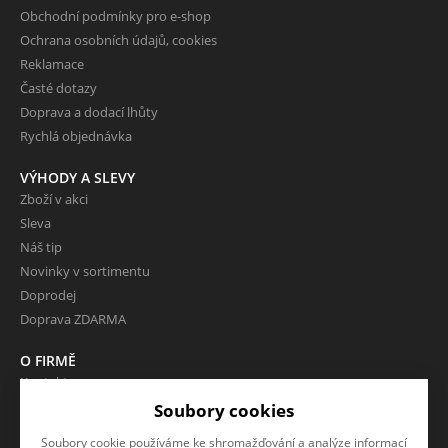
Obchodní podmínky pro e-shop
Ochrana osobních údajů, cookies
Reklamace
Časté dotazy
Doprava a dodací lhůty
Rychlá objednávka
VÝHODY A SLEVY
Zboží v akci
Sleva
Náš tip
Novinky v sortimentu
Doprodej
Doprava ZDARMA
O FIRMĚ
Kontakty
O nás
Soubory cookies
Soubory cookie používáme ke shromažďování a analýze informací