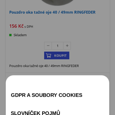
Pouzdro oka tažné oje 40 / 49mm RINGFEDER
156
Kč
s DPH
Skladem
KOUPIT
Pouzdro oka tažné oje 40 / 49mm RINGFEDER
GDPR A SOUBORY COOKIES
SLOVNÍČEK POJMŮ