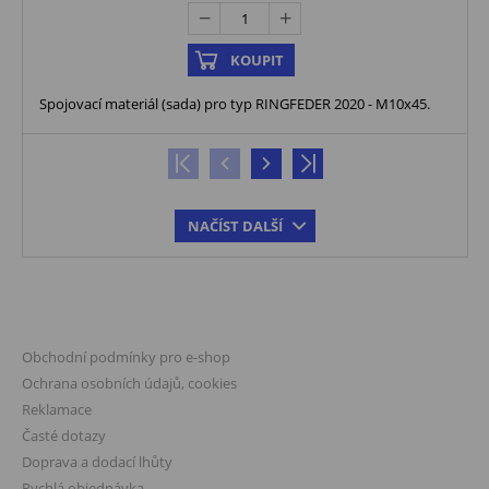
Objednávkový formulář
Data z objednávkových formulářů jsou uloženy na
serverech společnosti Seznam.cz, a.s. a v na interním
systému Společnosti.
KOUPIT
Smluvní podmínky společnosti Seznam.cz, a.s. jsou
dostupné zde:
https://o-
Spojovací materiál (sada) pro typ RINGFEDER 2020 - M10x45.
seznam.cz/napoveda/email/smluvni-podminky
.
Tyto e-maily můžou být rovněž staženy do zařízení
zaměstnanců Společnosti, která jsou fyzicky uložena v
České republice.
Sdílení Osobních údajů s třetími stranami
Kontaktní formulář
Žádné údaje nejsou předávány žádným třetím stranám.
NAČÍST DALŠÍ
Přístup k datům mají pouze oprávněné osoby
Společnosti, které jsou vázány povinností mlčenlivosti.
Objednávkový formulář
Informace o objednávce jsou předávány dopravcům pro
účely doručení zboží:
VŠE O NÁKUPU
TOPTRANS EU, a.s.:
https://www.toptrans.cz/preprava/cs/ochrana-osobnich-
Obchodní podmínky pro e-shop
udaju-ve-spolecnosti-toptrans-eu-a-s/
Ochrana osobních údajů, cookies
Jiným subjektům nejsou žádné údaje předávány.
Reklamace
Přístup k datům dále mají pouze oprávněné osoby
Společnosti, které jsou vázány povinností mlčenlivosti.
Časté dotazy
Google Analytics
Doprava a dodací lhůty
Společnost používá služby Google Analytics pro sledování
návštěvnosti Webu a k různým sledováním metrik a
Rychlá objednávka