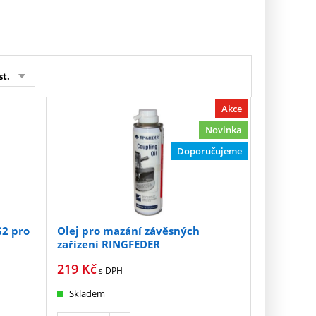
st.
Akce
Novinka
Doporučujeme
G2 pro
Olej pro mazání závěsných
zařízení RINGFEDER
219
Kč
s DPH
Skladem