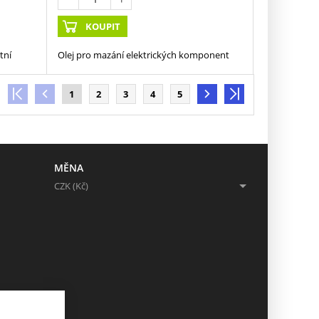
KOUPIT
tní
Olej pro mazání elektrických komponent
1
2
3
4
5
MĚNA
CZK (Kč)