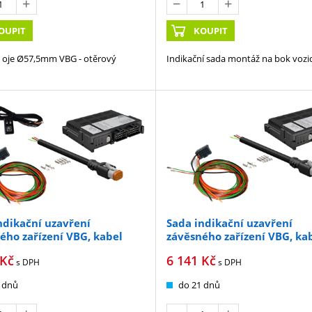
OUPIT
KOUPIT
 oje Ø57,5mm VBG - otěrový
Indikační sada montáž na bok vozi
ndikační uzavření
Sada indikační uzavření
ého zařízení VBG, kabel
závěsného zařízení VBG, ka
 panelem
16m bez panelu
Kč
6 141
Kč
s DPH
s DPH
 dnů
do 21 dnů