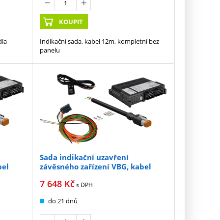
KOUPIT
dla
Indikační sada, kabel 12m, kompletní bez
panelu
Sada indikační uzavření
bel
závěsného zařízení VBG, kabel
16m s panelem
7 648
Kč
s DPH
do 21 dnů