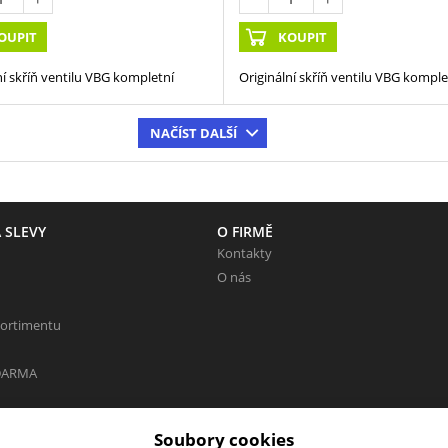
OUPIT
KOUPIT
ní skříň ventilu VBG kompletní
Originální skříň ventilu VBG komple
NAČÍST DALŠÍ
 SLEVY
O FIRMĚ
Kontakty
O nás
sortimentu
DARMA
Soubory cookies