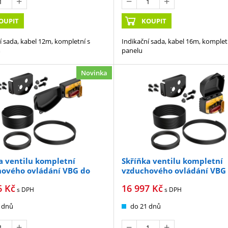
OUPIT
KOUPIT
í sada, kabel 12m, kompletní s
Indikační sada, kabel 16m, komplet
m
panelu
Novinka
a ventilu kompletní
Skříňka ventilu kompletní
ového ovládání VBG do
vzduchového ovládání VBG
y
kompletní s držákem
6
Kč
16 997
Kč
s DPH
s DPH
 dnů
do 21 dnů