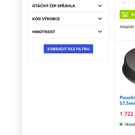
OTÁČIVÝ ČEP SPŘÁHLA
K
KÓD VÝROBCE
Adaptér 
HMOTNOST
ZOBRAZIT DLE FILTRU
Pouzdr
57,5m
1 722
Skla