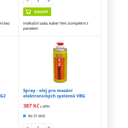
KOUPIT
ní bez
Indikační sada, kabel 16m, kompletní s
panelem
Spray - olej pro mazání
 G2
elektronických systémů VBG
387
Kč
s DPH
do 21 dnů