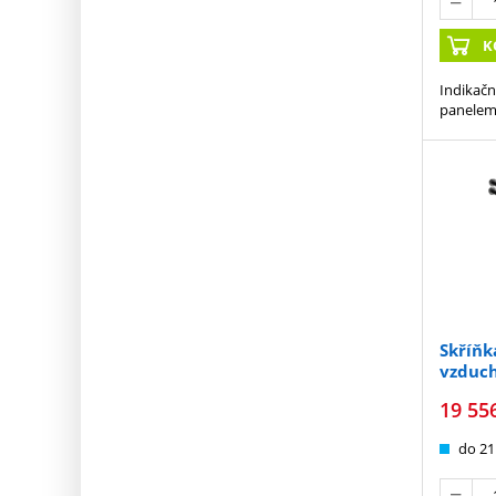
K
Indikačn
panele
Skříňk
vzduch
kabin
19 55
do 21