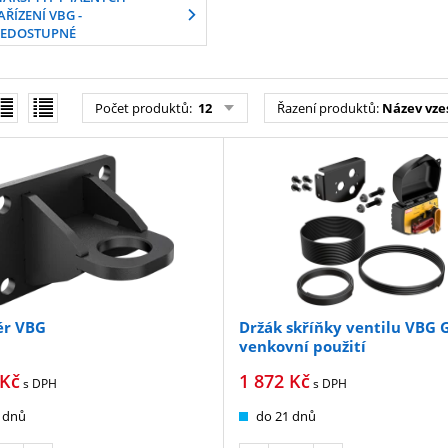
AŘÍZENÍ VBG -
EDOSTUPNÉ
Počet produktů:
12
Řazení produktů:
Název vze
ér VBG
Držák skříňky ventilu VBG 
venkovní použití
Kč
1 872
Kč
s DPH
s DPH
 dnů
do 21 dnů