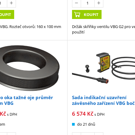
OUPIT
KOUPIT
VBG. Rozteč otvorů: 160 x 100 mm
Držák skříňky ventilu VBG G2 pro 
použití
o oka tažné oje průměr
Sada indikační uzavření
m VBG
závěsného zařízení VBG boč
provedení
Kč
6 574
Kč
s DPH
s DPH
dem
do 21 dnů