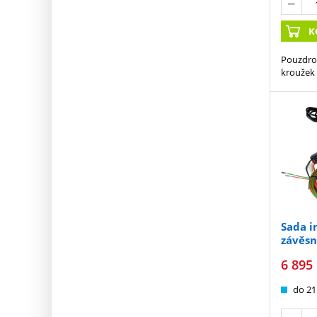
K
Pouzdro
kroužek
Sada i
závěsn
12m s
6 895
do 21