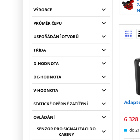
Z
VÝROBCE
N
PRŮMĚR ČEPU
USPOŘÁDÁNÍ OTVORŮ
TŘÍDA
D-HODNOTA
DC-HODNOTA
V-HODNOTA
Adapt
STATICKÉ OPĚRNÉ ZATÍŽENÍ
OVLÁDÁNÍ
6 328
SENZOR PRO SIGNALIZACI DO
do 21
KABINY