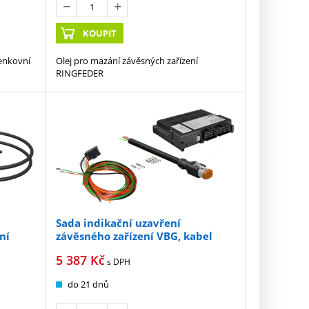
KOUPIT
venkovní
Olej pro mazání závěsných zařízení
RINGFEDER
Sada indikační uzavření
ní
závěsného zařízení VBG, kabel
12m bez panelu
5 387
Kč
s DPH
do 21 dnů