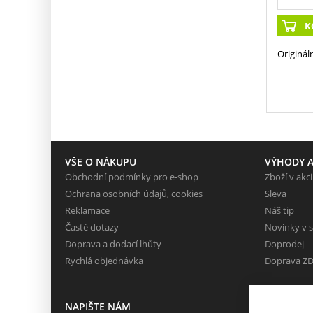
K
Originál
VŠE O NÁKUPU
VÝHODY A
Obchodní podmínky pro e-shop
Zboží v akci
Ochrana osobních údajů, cookies
Sleva
Reklamace
Náš tip
Časté dotazy
Novinky v 
Doprava a dodací lhůty
Doprodej
Rychlá objednávka
Doprava Z
NAPIŠTE NÁM