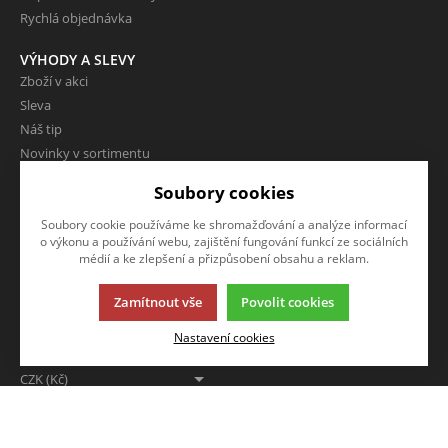
Rychlá objednávka
VÝHODY A SLEVY
Zboží v akci
Sleva
Náš tip
Novinky v sortimentu
Doprodej
Soubory cookies
Doprava ZDARMA
Soubory cookie používáme ke shromažďování a analýze informací
o výkonu a používání webu, zajištění fungování funkcí ze sociálních
O FIRMĚ
médií a ke zlepšení a přizpůsobení obsahu a reklam.
Kontakty
O nás
Zamítnout vše
Povolit cookies
Nastavení cookies
MĚNA
NAPIŠTE NÁM
CZK (Kč)
Chcete nám něco sdělit o našich
produktech nebo e-shopu?
Neváhejte napsat.