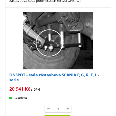
Zástavbová sada podmetacích řetězů ONSPOT
ONSPOT - sada zástavbová SCANIA P, G, R, T, L -
serie
20 941
Kč
s DPH
Skladem