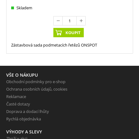
Skladem
KOUPIT
Zástavbová sada podmetacích řetězů ONSPOT
VŠE O NÁKUPU
Obchodní podmínky pro e-shop
Ochrana osobních údajů, cookies
Reklamace
Časté dotazy
Doprava a dodací lhůty
Rychlá objednávka
VÝHODY A SLEVY
Zboží v akci