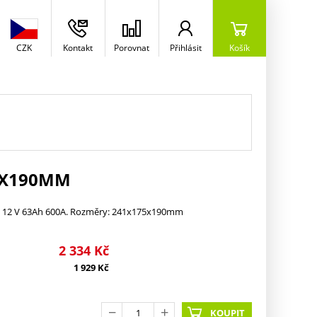
CZK
Kontakt
Porovnat
Přihlásit
Košík
5X190MM
r) 12 V 63Ah 600A. Rozměry: 241x175x190mm
2 334
Kč
1 929
Kč
KOUPIT