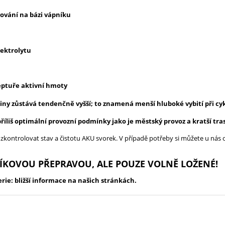
ování na bázi vápníku
lektrolytu
eptuře aktivní hmoty
liny zůstává tendenčně vyšší; to znamená menší hluboké vybití při c
příliš optimální provozní podmínky jako je městský provoz a kratší tra
ontrolovat stav a čistotu AKU svorek. V případě potřeby si můžete u nás o
LÍKOVOU PŘEPRAVOU, ALE POUZE VOLNĚ LOŽENÉ!
e: bližší informace na našich stránkách.