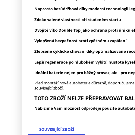
Naprosto bezúdržbová díky moderní technologii leg
Zdokonalené vlastnosti při studeném startu
Dvojité víko Double Top jako ochrana proti úniku e
Vylepšená bezpečnost proti zpětnému zapálení
Zlepšené cyklické chování díky optimalizované rec
Lepší regenerace po hlubokém vybití: hustota kyse
Ideální baterie nejen pro běžný provoz, ale i pro ne
Před montáží nové autobaterie důrazně, doporučujeme zk
související zboží.
TOTO ZBOŽÍ NELZE PŘEPRAVOVAT BA
Nabízíme Vám možnost odprodeje použité autobateri
SOUVISEJÍCÍ ZBOŽÍ