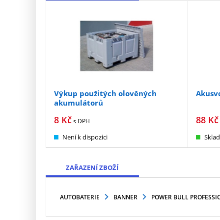
Výkup použitých olověných
Akusvo
akumulátorů
8
Kč
88
Kč
s DPH
Není k dispozici
Skla
ZAŘAZENÍ ZBOŽÍ
AUTOBATERIE
BANNER
POWER BULL PROFESSI