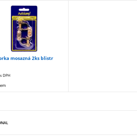
rka mosazná 2ks blistr
s DPH
dem
ONAL