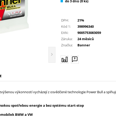
do 3 dnů (
0
ks)
DPH:
21%
Kód 1:
398996340
EAN:
9005753083059
Záruka:
24 měsíců
Značka:
Banner
E
e zvýšenou výkonností vycházejí z osvědčené technologie Power Bull a spl
sokou spotřebou energie a bez systému start-stop
utomobilek BMW a VW