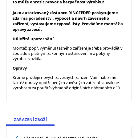
to může ohrozit provoz a bezpečnost výrobku!
Jako autorizovaný zástupce RINGFEDER poskytujeme
zdarma poradenství, výpočet a návrh závěsného
zařízení, vystavujeme typové listy. Provádíme montáž a
opravy závěsů.
Důležité upozornění
Montáž (popř. výměnu) tažného zařízení je třeba provádět v
souladu s platným zákonným ustanovením a pokyny
výrobce vozidla.
Opravy
Kromě prodeje nových závěsných zařízení Vám nabízíme
taktéž opravy opotřebených závěsných zařízení schválené
výrobcem za použití výhradně originálních náhradních dílů.
ZAŘAZENÍ ZBOŽÍ