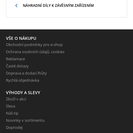
NÁHRADNÍ DÍLY K ZÁVĚSNÝM ZAŘÍZENÍM
VŠE O NÁKUPU
Obchodní podmínky pro e-shop
Ochrana osobních údajů, cookies
Reklamace
Časté dotazy
Doprava a dodací lhůty
Rychlá objednávka
VÝHODY A SLEVY
Zboží v akci
Sleva
Náš tip
Novinky v sortimentu
Doprodej