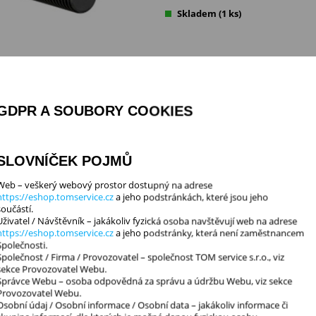
Skladem (
1
ks)
DPH:
21%
Kód 1:
214991359
Záruka:
24 měsíců
GDPR A SOUBORY COOKIES
Značka:
Ringfeder®
SLOVNÍČEK POJMŮ
Web – veškerý webový prostor dostupný na adrese
https://eshop.tomservice.cz
a jeho podstránkách, které jsou jeho
součástí.
E
DOKUMENTY KE STAŽENÍ
Uživatel / Návštěvník – jakákoliv fyzická osoba navštěvují web na adrese
https://eshop.tomservice.cz
a jeho podstránky, která není zaměstnancem
Společnosti.
Společnost / Firma / Provozovatel – společnost TOM service s.r.o., viz
sekce Provozovatel Webu.
Správce Webu – osoba odpovědná za správu a údržbu Webu, viz sekce
Provozovatel Webu.
Osobní údaj / Osobní informace / Osobní data – jakákoliv informace či