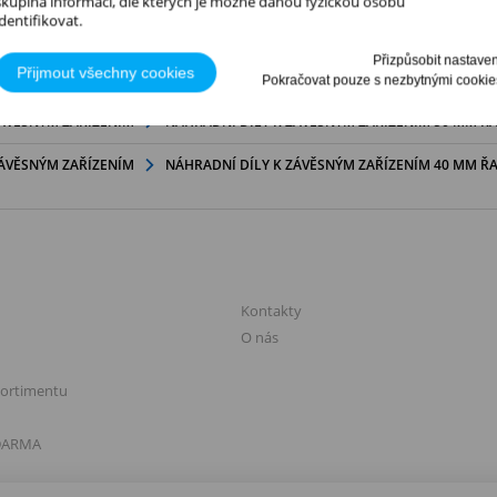
skupina informací, dle kterých je možné danou fyzickou osobu
identifikovat.
ZÁVĚSNÝM ZAŘÍZENÍM
NÁHRADNÍ DÍLY K ZÁVĚSNÝM ZAŘÍZENÍM 50 MM
VŠEOBECNÉ PODMÍNKY UŽÍVÁNÍ WEBU
Přizpůsobit nastaven
Přijmout všechny cookies
ZÁVĚSNÝM ZAŘÍZENÍM
NÁHRADNÍ DÍLY K ZÁVĚSNÝM ZAŘÍZENÍM 40 MM
Pokračovat pouze s nezbytnými cookie
Provozovatel Webu
TOM service s.r.o.
ZÁVĚSNÝM ZAŘÍZENÍM
NÁHRADNÍ DÍLY K ZÁVĚSNÝM ZAŘÍZENÍM 50 MM ŘA
Platěnice 56
530 02 Moravany
ZÁVĚSNÝM ZAŘÍZENÍM
NÁHRADNÍ DÍLY K ZÁVĚSNÝM ZAŘÍZENÍM 40 MM ŘA
IČO: 42937736
Správce Webu je
Karel Čermák jr.
, kontaktní e-mail:
cermak-
jr@tomservice.cz
.
Web slouží k prodeji zboží, poskytování služeb a komunikaci se zákazníky.
Odpovědnost za obsah
Informace uvedené na Webu mají informativní charakter. Provozovatel
usiluje o jejich správnost a aktuálnost, ale negarantuje jejich úplnost či
 SLEVY
O FIRMĚ
bezchybnost.
Kontakty
Provozovatel nenese odpovědnost za škody způsobené:
O nás
Nesprávným použitím informací.
Technickými problémy nebo výpadky.
Zásahy neautorizovaných osob.
sortimentu
Jinými nepřímými faktory.
Provoz a dostupnost Webu
Provozovatel se snaží zajistit nepřetržitý provoz, ale neručí za stálou
DARMA
dostupnost ani bezchybný chod Webu.
Odkazy na třetí strany
Web může obsahovat odkazy na jiné weby. Provozovatel nenese