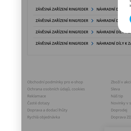
ZÁVĚSNÁ ZAŘÍZENÍ RINGFEDER
NÁHRADNÍ DÍLY K 
ZÁVĚSNÁ ZAŘÍZENÍ RINGFEDER
NÁHRADNÍ DÍLY K 
ZÁVĚSNÁ ZAŘÍZENÍ RINGFEDER
NÁHRADNÍ DÍLY K 
ZÁVĚSNÁ ZAŘÍZENÍ RINGFEDER
NÁHRADNÍ DÍLY K 
VŠE O NÁKUPU
VÝHODY A
Obchodní podmínky pro e-shop
Zboží v akci
Ochrana osobních údajů, cookies
Sleva
Reklamace
Náš tip
Časté dotazy
Novinky v 
Doprava a dodací lhůty
Doprodej
Rychlá objednávka
Doprava Z