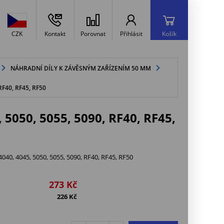
CZK
Kontakt
Porovnat
Přihlásit
Košík
NÁHRADNÍ DÍLY K ZÁVĚSNÝM ZAŘÍZENÍM 50 MM
F40, RF45, RF50
050, 5055, 5090, RF40, RF45,
40, 4045, 5050, 5055, 5090, RF40, RF45, RF50
273
Kč
226
Kč