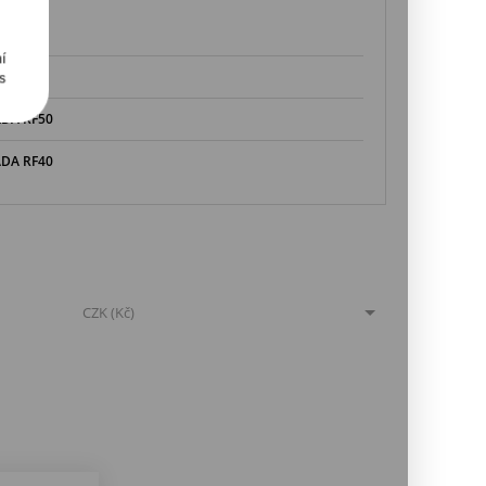
í
s
DA RF50
DA RF40
MĚNA
CZK (Kč)