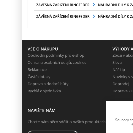
ZÁVĚSNÁ ZAŘÍZENÍ RINGFEDER
NÁHRADNÍ DÍLY K 
ZÁVĚSNÁ ZAŘÍZENÍ RINGFEDER
NÁHRADNÍ DÍLY K 
VŠE O NÁKUPU
VÝHODY A
Obchodní podmínky pro e-shop
Zboží v akci
Ochrana osobních údajů, cookies
Sleva
Reklamace
Náš tip
Časté dotazy
Novinky v 
Doprava a dodací lhůty
Doprodej
Rychlá objednávka
Doprava Z
NAPIŠTE NÁM
Soubory co
Chcete nám něco sdělit o našich produktech nebo e-shopu?