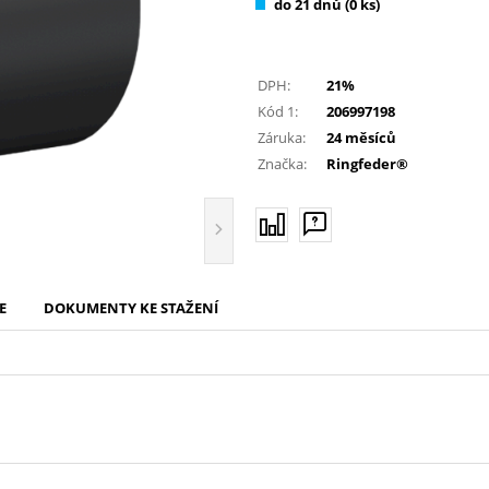
do 21 dnů (
0
ks)
DPH:
21%
Kód 1:
206997198
Záruka:
24 měsíců
Značka:
Ringfeder®
E
DOKUMENTY KE STAŽENÍ