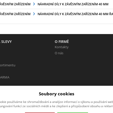
ZÁVĚSNÝM ZAŘÍZENÍM
NÁHRADNÍ DÍLY K ZÁVĚSNÝM ZAŘÍZENÍM 40 MM
ZÁVĚSNÝM ZAŘÍZENÍM
NÁHRADNÍ DÍLY K ZÁVĚSNÝM ZAŘÍZENÍM 40 MM ŘA
 SLEVY
O FIRMĚ
Kontakty
O nás
sortimentu
DARMA
Soubory cookies
okie používáme ke shromažďování a analýze informací o výkonu a používání webu
 Neváhejte napsat.
fungování funkcí ze sociálních médií a ke zlepšení a přizpůsobení obsahu a reklam