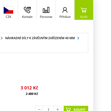
CZK
Kontakt
Porovnat
Přihlásit
Košík
NÁHRADNÍ DÍLY K ZÁVĚSNÝM ZAŘÍZENÍM 40 MM
3 012
Kč
2 489
Kč
KOUPIT