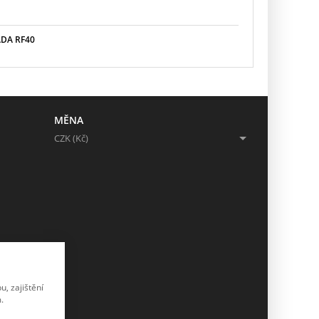
DA RF40
MĚNA
CZK (Kč)
, zajištění
.