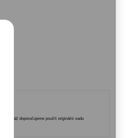
.
ro montáž doporučujeme použít originální sadu