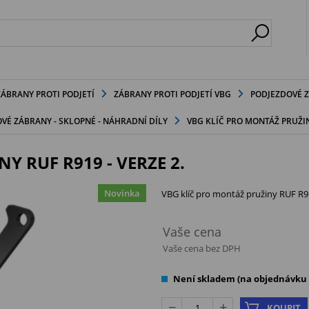
ZÁBRANY PROTI PODJETÍ
ZÁBRANY PROTI PODJETÍ VBG
PODJEZDOVÉ Z
VÉ ZÁBRANY - SKLOPNÉ - NÁHRADNÍ DÍLY
VBG KLÍČ PRO MONTÁŽ PRUŽINY
Y RUF R919 - VERZE 2.
Novinka
VBG klíč pro montáž pružiny RUF R91
Vaše cena
Vaše cena bez DPH
Není skladem (na objednávku d
KOUPIT