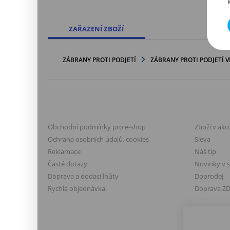
ZAŘAZENÍ ZBOŽÍ
ZÁBRANY PROTI PODJETÍ
ZÁBRANY PROTI PODJETÍ 
VŠE O NÁKUPU
VÝHODY A
Obchodní podmínky pro e-shop
Zboží v akci
Ochrana osobních údajů, cookies
Sleva
Reklamace
Náš tip
Časté dotazy
Novinky v 
Doprava a dodací lhůty
Doprodej
Rychlá objednávka
Doprava Z
NAPIŠTE NÁM