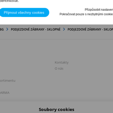
identifikovat.
VŠEOBECNÉ PODMÍNKY UŽÍVÁNÍ WEBU
Přizpůsobit nastaven
Přijmout všechny cookies
Pokračovat pouze s nezbytnými cookie
Provozovatel Webu
TOM service s.r.o.
Platěnice 56
VBG
PODJEZDOVÉ ZÁBRANY - SKLOPNÉ
PODJEZDOVÉ ZÁBRANY - SKLOP
530 02 Moravany
IČO: 42937736
Správce Webu je
Karel Čermák jr.
, kontaktní e-mail:
cermak-
jr@tomservice.cz
.
Web slouží k prodeji zboží, poskytování služeb a komunikaci se zákazníky.
Odpovědnost za obsah
Informace uvedené na Webu mají informativní charakter. Provozovatel
 SLEVY
O FIRMĚ
usiluje o jejich správnost a aktuálnost, ale negarantuje jejich úplnost či
Kontakty
bezchybnost.
O nás
Provozovatel nenese odpovědnost za škody způsobené:
Nesprávným použitím informací.
Technickými problémy nebo výpadky.
sortimentu
Zásahy neautorizovaných osob.
Jinými nepřímými faktory.
Provoz a dostupnost Webu
DARMA
Provozovatel se snaží zajistit nepřetržitý provoz, ale neručí za stálou
dostupnost ani bezchybný chod Webu.
Odkazy na třetí strany
Web může obsahovat odkazy na jiné weby. Provozovatel nenese
Soubory cookies
odpovědnost za jejich obsah ani nakládání s Osobními údaji na těchto