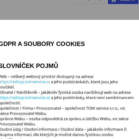
DPH:
21%
Kód 1:
221723500
Záruka:
24 měsíců
GDPR A SOUBORY COOKIES
Značka:
VBG
SLOVNÍČEK POJMŮ
Web – veškerý webový prostor dostupný na adrese
https://eshop.tomservice.cz
a jeho podstránkách, které jsou jeho
E
DOKUMENTY KE STAŽENÍ
součástí.
Uživatel / Návštěvník – jakákoliv fyzická osoba navštěvují web na adrese
https://eshop.tomservice.cz
a jeho podstránky, která není zaměstnancem
tujeme zdarma poradenství. Provádíme montáže zábran proti podjetí
Společnosti.
Společnost / Firma / Provozovatel – společnost TOM service s.r.o., viz
sekce Provozovatel Webu.
Správce Webu – osoba odpovědná za správu a údržbu Webu, viz sekce
vádět v souladu s platným zákonným ustanovením a pokyny výrobce vozidla. P
Provozovatel Webu.
Osobní údaj / Osobní informace / Osobní data – jakákoliv informace či
skupina informací, dle kterých je možné danou fyzickou osobu