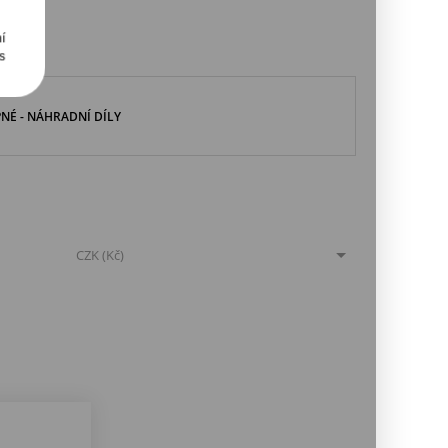
í
s
NÉ - NÁHRADNÍ DÍLY
MĚNA
CZK (Kč)