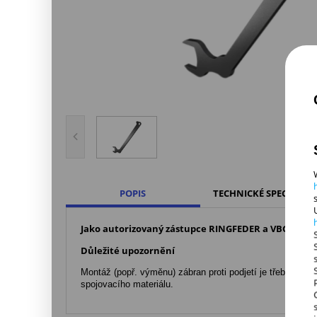
POPIS
TECHNICKÉ SPECIFIKAC
Jako autorizovaný zástupce RINGFEDER a VBG posky
Důležité upozornění
Montáž (popř. výměnu) zábran proti podjetí je třeba pro
spojovacího materiálu.