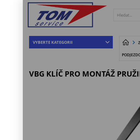
VYBERTE KATEGORII
PODJEZDO
VBG KLÍČ PRO MONTÁŽ PRUŽIN