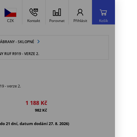
CZK
Kontakt
Porovnat
Přihlásit
Košík
ÁBRANY - SKLOPNÉ
 RUF R919 - VERZE 2.
9 - verze 2.
1 188
Kč
982
Kč
o 21 dní, datum dodání 27. 8. 2026)