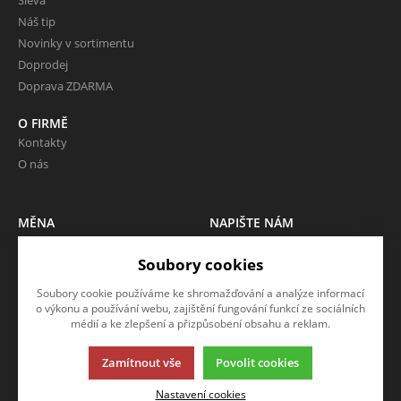
Náš tip
Novinky v sortimentu
Doprodej
Doprava ZDARMA
O FIRMĚ
Kontakty
O nás
MĚNA
NAPIŠTE NÁM
CZK (Kč)
Chcete nám něco sdělit o našich
Soubory cookies
produktech nebo e-shopu?
Neváhejte napsat.
Soubory cookie používáme ke shromažďování a analýze informací
o výkonu a používání webu, zajištění fungování funkcí ze sociálních
médií a ke zlepšení a přizpůsobení obsahu a reklam.
CHCI NAPSAT ZPRÁVU
Zamítnout vše
Povolit cookies
Nastavení cookies