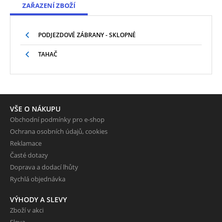
ZAŘAZENÍ ZBOŽÍ
PODJEZDOVÉ ZÁBRANY - SKLOPNÉ
TAHAČ
VŠE O NÁKUPU
Obchodní podmínky pro e-shop
Ochrana osobních údajů, cookies
Reklamace
Časté dotazy
Doprava a dodací lhůty
Rychlá objednávka
VÝHODY A SLEVY
Zboží v akci
Sleva