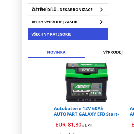
ČIŠTĚNÍ DÍLŮ - DEKARBONIZACE
VELKÝ VÝPRODEJ ZÁSOB
VŠECHNY KATEGORIE
NOVINKA
VÝPRODEJ
Autobaterie 12V 60Ah
A
AUTOPART GALAXY EFB Start-
A
Stop 560A 242x175x175mm
S
EUR
81,80
E
s DPH