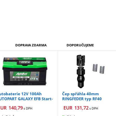
DOPRAVA ZDARMA
DOPORUČUJEME
utobaterie 12V 100Ah
Čep spřáhla 40mm
UTOPART GALAXY EFB Start-
RINGFEDER typ RF40
top 900A 353x175x190mm
UR
140,79
EUR
131,72
s DPH
s DPH