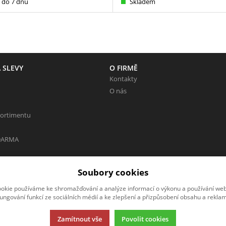
do 7 dnů
Skladem
 SLEVY
O FIRMĚ
Kontakty
O nás
sortimentu
DARMA
Soubory cookies
okie používáme ke shromažďování a analýze informací o výkonu a používání webu
 Neváhejte napsat.
fungování funkcí ze sociálních médií a ke zlepšení a přizpůsobení obsahu a reklam
Zamítnout vše
Povolit cookies