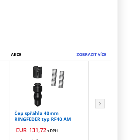
AKCE
R58.03
ZOBRAZIT VÍCE
VÝROBA UK
Čep spřáhla 40mm
Čep spřáhla 50mm
RINGFEDER typ RF40 AM
RINGFEDER typ RF5
EUR
131,72
EUR
283,40
s DPH
s DPH