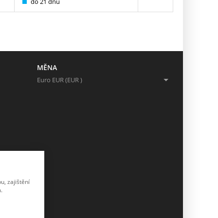
do 21 dnů
Skladem
MĚNA
Euro EUR (EUR )
, zajištění
.