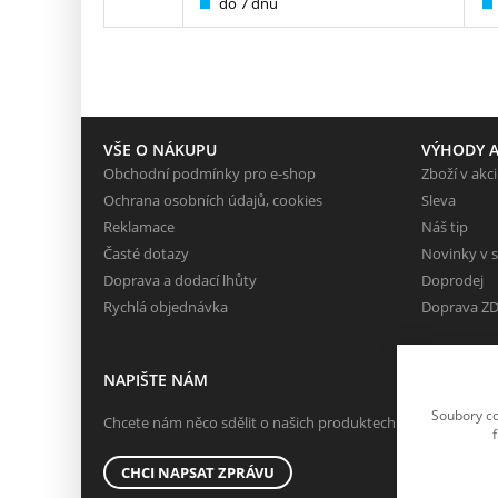
do 7 dnů
VŠE O NÁKUPU
VÝHODY A
Obchodní podmínky pro e-shop
Zboží v akci
Ochrana osobních údajů, cookies
Sleva
Reklamace
Náš tip
Časté dotazy
Novinky v 
Doprava a dodací lhůty
Doprodej
Rychlá objednávka
Doprava Z
NAPIŠTE NÁM
Soubory co
Chcete nám něco sdělit o našich produktech nebo e-shopu?
CHCI NAPSAT ZPRÁVU